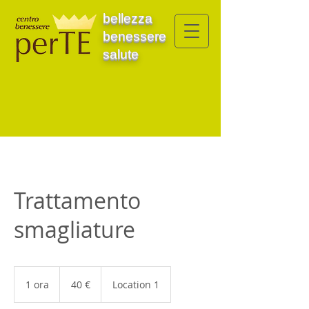
bellezza
benessere
salute
Trattamento
smagliature
40
euro
1 ora
1
40 €
Location 1
o